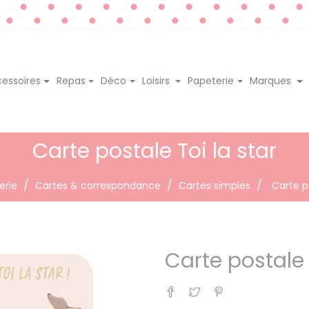
essoires
Repas
Déco
Loisirs
Papeterie
Marques
Carte postale Toi la star
erie
Cartes & correspondance
Cartes simples
Carte po
Carte postale 
Partager
Tweet
Pinterest