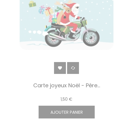


Carte joyeux Noël - Père...
1,50 €
AJOUTER PANIER