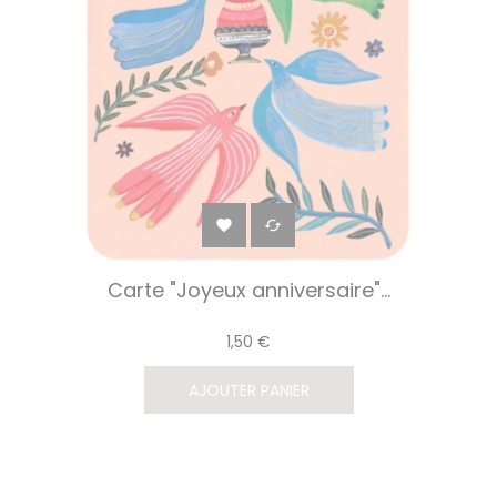


Carte "Joyeux anniversaire"...
1,50 €
AJOUTER PANIER