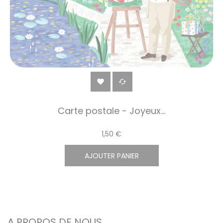


Carte postale - Joyeux...
1,50 €
AJOUTER PANIER
A PROPOS DE NOUS