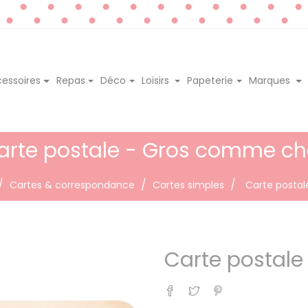
essoires
Repas
Déco
Loisirs
Papeterie
Marques
arte postale - Gros comme ch
Cartes & correspondance
Cartes simples
Carte posta
Carte postal
Partager
Tweet
Pinterest