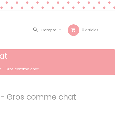

Compte

0
articles

at
le - Gros comme chat
e - Gros comme chat