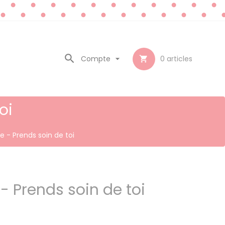

Compte

0
articles

oi
e - Prends soin de toi
- Prends soin de toi