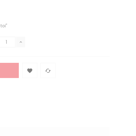
toi"

