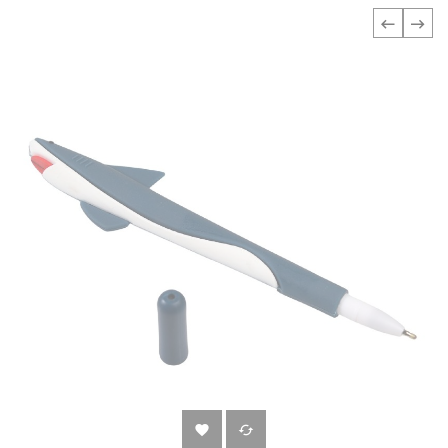
‹
›

