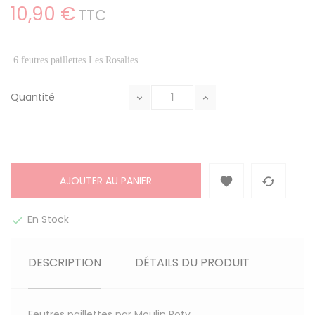
10,90 €
TTC
6 feutres paillettes Les Rosalies.
Quantité
AJOUTER AU PANIER


En Stock

DESCRIPTION
DÉTAILS DU PRODUIT
Feutres paillettes par Moulin Roty