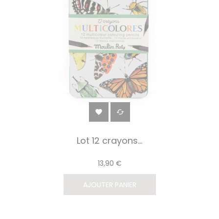


Lot 12 crayons...
13,90 €
AJOUTER PANIER