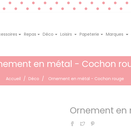
essoires
Repas
Déco
Loisirs
Papeterie
Marques
nement en métal - Cochon ro
Accueil
Déco
Ornement en métal - Cochon rouge
Ornement en 
Partager
Tweet
Pinterest