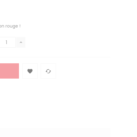
n rouge !

