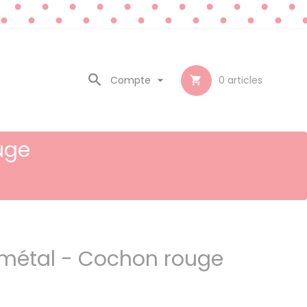

Compte

0
articles

uge
métal - Cochon rouge