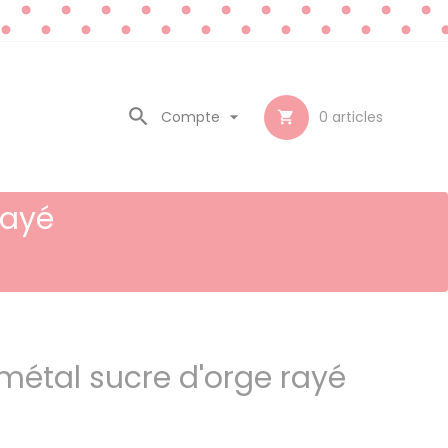

Compte

0
articles

rayé
étal sucre d'orge rayé