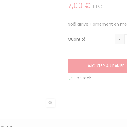
7,00 €
TTC
Noël arrive !, ornement en mé
Quantité
AJOUTER AU PANIER
En Stock

