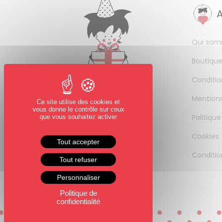
Qui som
Boutique
Conditio
Mentions
Ce site utilise des cookies et
vous donne le contrôle sur ceux
Politique
que vous souhaitez activer
Cookies
Tout accepter
Conditio
Tout refuser
Personnaliser
Politique de
confidentialité
0