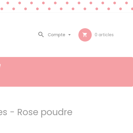

Compte

0
articles

e
es - Rose poudre