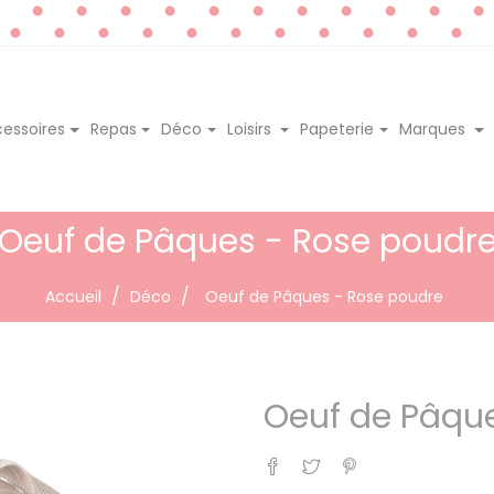
essoires
Repas
Déco
Loisirs
Papeterie
Marques
Oeuf de Pâques - Rose poudr
Accueil
Déco
Oeuf de Pâques - Rose poudre
Oeuf de Pâqu
Partager
Tweet
Pinterest