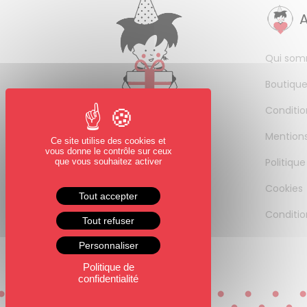
Qui som
Boutique
Conditio
Mentions
Ce site utilise des cookies et
vous donne le contrôle sur ceux
Politique
que vous souhaitez activer
Cookies
Tout accepter
Conditio
Tout refuser
Personnaliser
Politique de
confidentialité
0