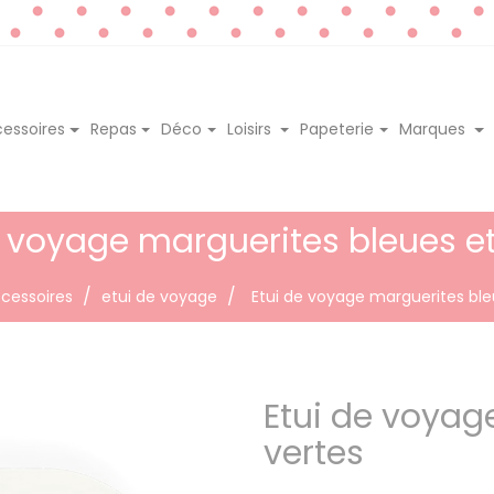
essoires
Repas
Déco
Loisirs
Papeterie
Marques
e voyage marguerites bleues et
cessoires
etui de voyage
Etui de voyage marguerites ble
Etui de voyag
vertes