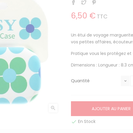
Partager
Tweet
Pinterest
6,50 €
TTC
Un étui de voyage
marguerites
vos petites affaires, écouteurs
Pratique vous les protégez et ê
Dimensions : Longueur : 8.3 c
Quantité

AJOUTER AU PANIER
En Stock
