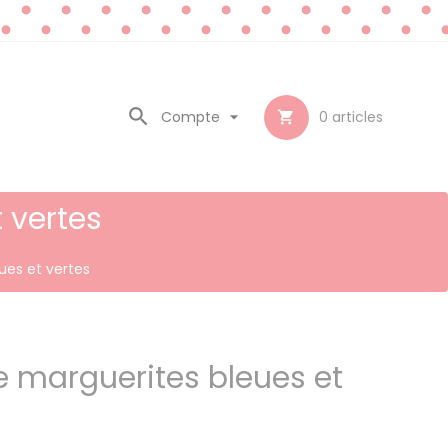

Compte

0
articles

 vertes
ues et vertes
e marguerites bleues et