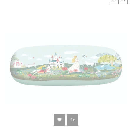
‹
›

