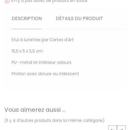
Il n'y a pas assez de produits en stock.

DESCRIPTION
DÉTAILS DU PRODUIT
Etui à lunettes par Cartes d'Art
15,5 x 5 x 5,5 cm
PU- métal et intérieur velours
Finition avec dorure ou iridescent
Vous aimerez aussi ...
(Il y 4 d'autres produits dans la même catégorie)