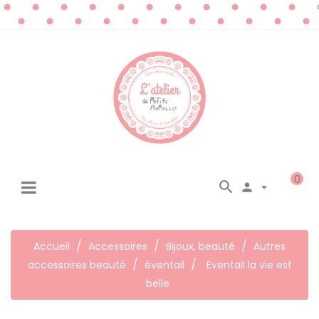
0




☰
Basculer
la
navigation
Accueil
Accessoires
Bijoux, beauté
Autres
accessoires beauté
éventail
Eventail la vie est
belle