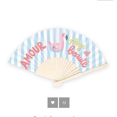
‹
›

