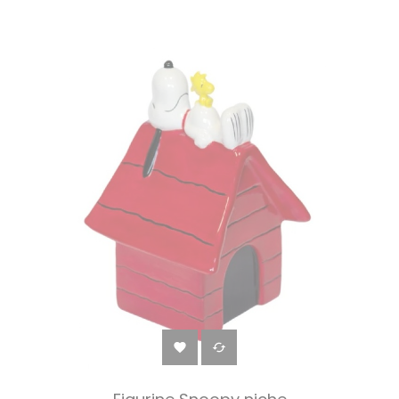
‹
›

