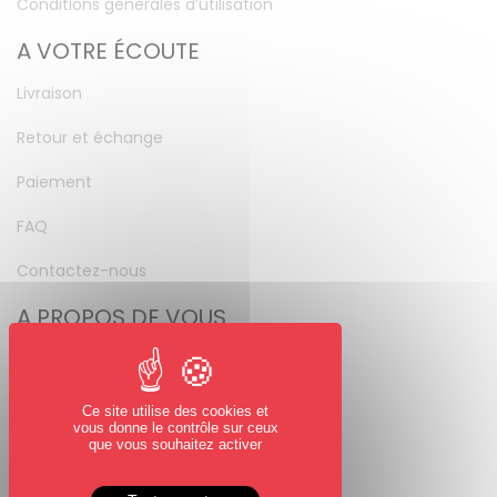
Conditions générales d’utilisation
A VOTRE ÉCOUTE
Livraison
Retour et échange
Paiement
FAQ
Contactez-nous
A PROPOS DE VOUS
Mon compte
Mot de passe perdu
Ce site utilise des cookies et
vous donne le contrôle sur ceux
NOUS SUIVRE
que vous souhaitez activer
Facebook