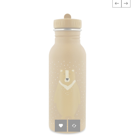
‹
›

