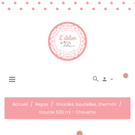
0




☰
Basculer
la
navigation
Accueil
Repas
Gourdes, bouteilles, thermos
Gourde 500 ml - Chouette