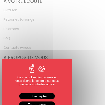
A VOTRE ÉCOUTE
Livraison
Retour et échange
Paiement
FAQ
Contactez-nous
A PROPOS DE VOUS
Mon compte
Mot de passe perdu
Ce site utilise des cookies et
vous donne le contrôle sur ceux
NOUS SUIVRE
que vous souhaitez activer
Facebook
Tout accepter
Instagram
Tout refuser