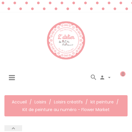
0




☰
Basculer
la
navigation
Accueil
Loisirs
Loisirs créatifs
kit peinture
Kit de peinture au numéro - Flower Market