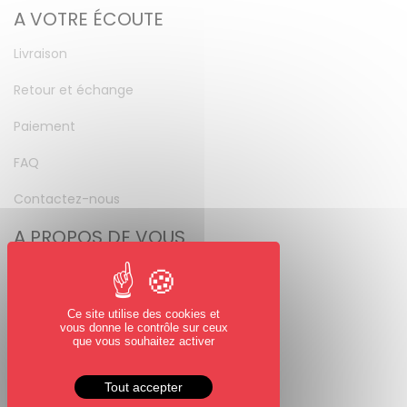
A VOTRE ÉCOUTE
Livraison
Retour et échange
Paiement
FAQ
Contactez-nous
A PROPOS DE VOUS
Mon compte
Mot de passe perdu
Ce site utilise des cookies et
vous donne le contrôle sur ceux
NOUS SUIVRE
que vous souhaitez activer
Facebook
Tout accepter