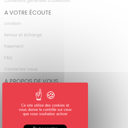
Conditions générales d’utilisation
A VOTRE ÉCOUTE
Livraison
Retour et échange
Paiement
FAQ
Contactez-nous
A PROPOS DE VOUS
Mon compte
Mot de passe perdu
Ce site utilise des cookies et
vous donne le contrôle sur ceux
NOUS SUIVRE
que vous souhaitez activer
Facebook