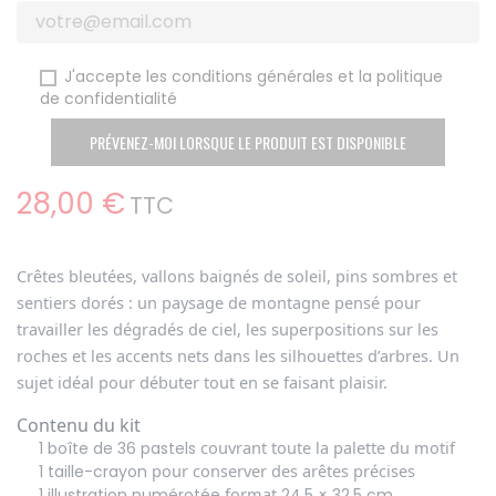
J'accepte les conditions générales et la politique
de confidentialité
PRÉVENEZ-MOI LORSQUE LE PRODUIT EST DISPONIBLE
28,00 €
TTC
Crêtes bleutées, vallons baignés de soleil, pins sombres et
sentiers dorés : un paysage de montagne pensé pour
travailler les
dégradés
de ciel, les
superpositions
sur les
roches et les
accents nets
dans les silhouettes d’arbres. Un
sujet idéal pour débuter tout en se faisant plaisir.
Contenu du kit
couvrant toute la palette du motif
1 boîte de 36 pastels
pour conserver des arêtes précises
1 taille-crayon
format
1 illustration numérotée
24,5 × 32,5 cm