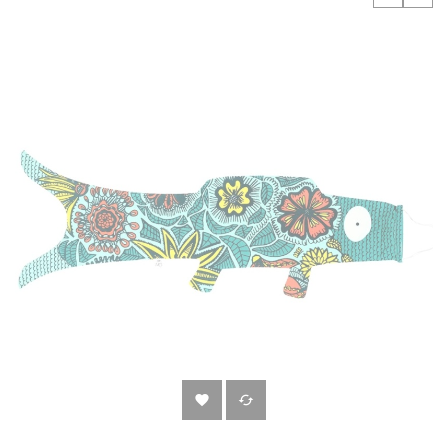
‹
›

