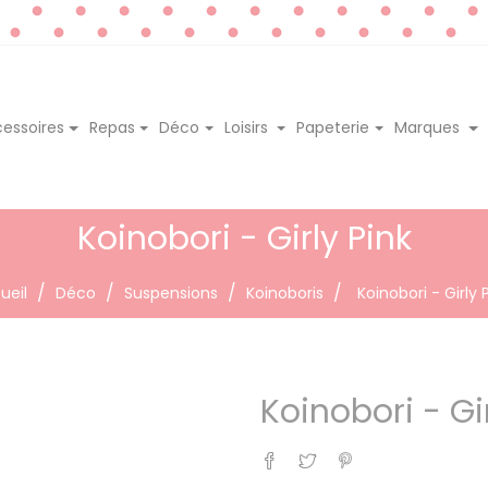
essoires
Repas
Déco
Loisirs
Papeterie
Marques
Koinobori - Girly Pink
ueil
Déco
Suspensions
Koinoboris
Koinobori - Girly 
Koinobori - Gi
Partager
Tweet
Pinterest