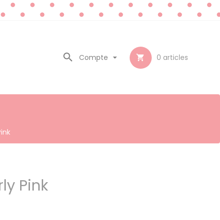

Compte

0
articles

Pink
rly Pink