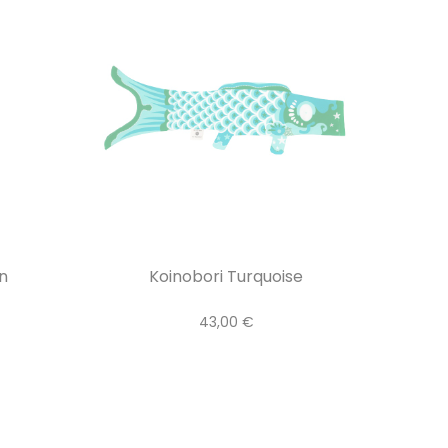
n
Koinobori Turquoise
43,00 €