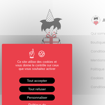
Qui som
Boutique
Conditio
Mentions
Ce site utilise des cookies et
vous donne le contrôle sur ceux
Politique
que vous souhaitez activer
Cookies
Tout accepter
Conditio
Tout refuser
Personnaliser
Politique de