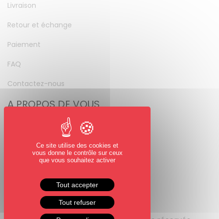
Livraison
Retour et échange
Paiement
FAQ
Contactez-nous
A PROPOS DE VOUS
Mon compte
Mot de passe perdu
Ce site utilise des cookies et
vous donne le contrôle sur ceux
NOUS SUIVRE
que vous souhaitez activer
Facebook
Tout accepter
Instagram
Tout refuser