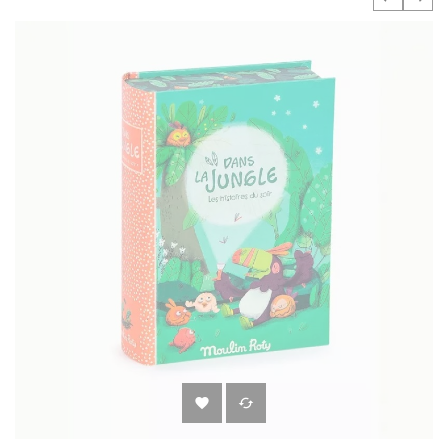
‹
›

