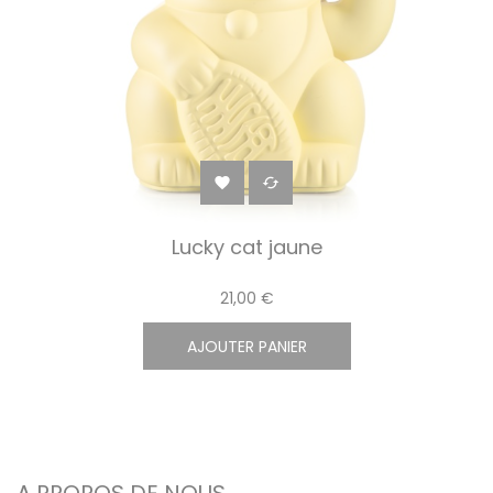


Lucky cat jaune
21,00 €
AJOUTER PANIER