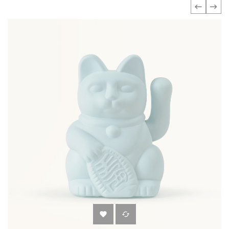
‹
›

