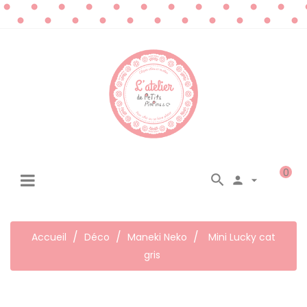
0




☰
Basculer
la
navigation
Accueil
Déco
Maneki Neko
Mini Lucky cat
gris