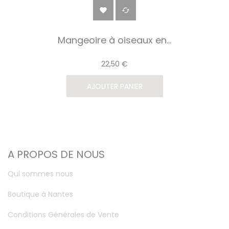


Mangeoire à oiseaux en...
22,50 €
AJOUTER PANIER
A PROPOS DE NOUS
Qui sommes nous
Boutique à Nantes
Conditions Générales de Vente