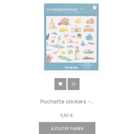


Pochette stickers -...
5,50 €
AJOUTER PANIER