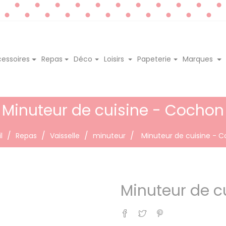
essoires
Repas
Déco
Loisirs
Papeterie
Marques
Minuteur de cuisine - Cochon
l
Repas
Vaisselle
minuteur
Minuteur de cuisine - 
Minuteur de c
Partager
Tweet
Pinterest