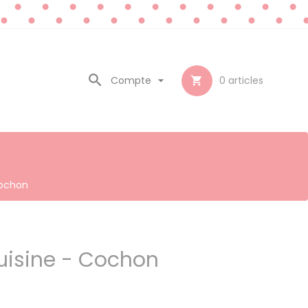

Compte

0
articles

Cochon
uisine - Cochon