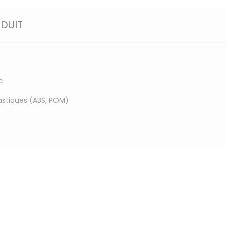
ODUIT
c
lastiques (ABS, POM)