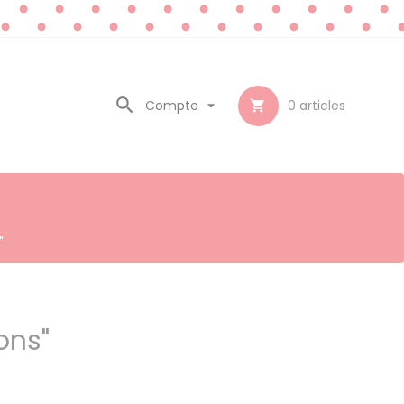

Compte

0
articles

"
ons"