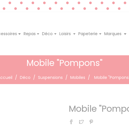
essoires
Repas
Déco
Loisirs
Papeterie
Marques
Mobile "Pompons"
ccueil
Déco
Suspensions
Mobiles
Mobile "Pompons
Mobile "Pomp
Partager
Tweet
Pinterest