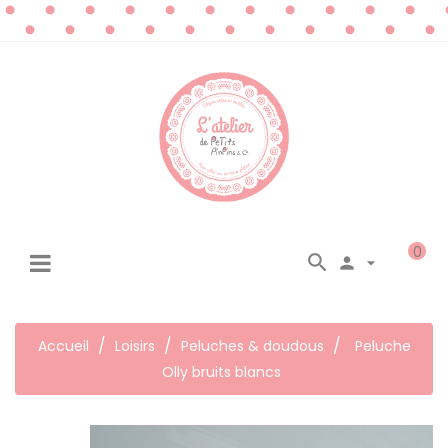
0




☰
Basculer
la
navigation
Accueil
Loisirs
Peluches & doudous
Peluche
Olly bruits blancs