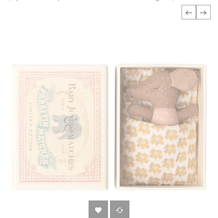
‹
›

