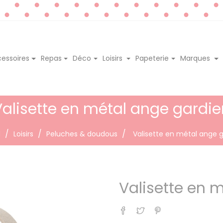
essoires
Repas
Déco
Loisirs
Papeterie
Marques
Valisette en métal ange gardie
l
Loisirs
Peluches & doudous
Valisette en métal ange 
Valisette en 
Partager
Tweet
Pinterest