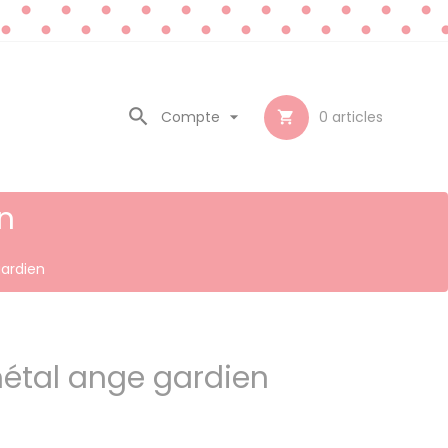

Compte

0
articles

n
gardien
métal ange gardien