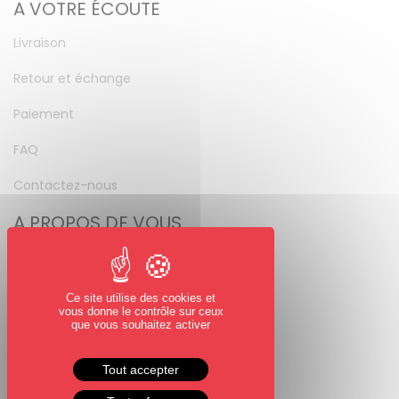
A VOTRE ÉCOUTE
Livraison
Retour et échange
Paiement
FAQ
Contactez-nous
A PROPOS DE VOUS
Mon compte
Mot de passe perdu
Ce site utilise des cookies et
vous donne le contrôle sur ceux
NOUS SUIVRE
que vous souhaitez activer
Facebook
Tout accepter