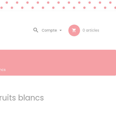

Compte

0
articles

ancs
ruits blancs