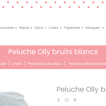
essoires
Repas
Déco
Loisirs
Papeterie
Marques
Peluche Olly bruits blancs
ueil
Loisirs
Peluches & doudous
Peluche Olly bruits bl
Peluche Olly b
Partager
Tweet
Pinterest