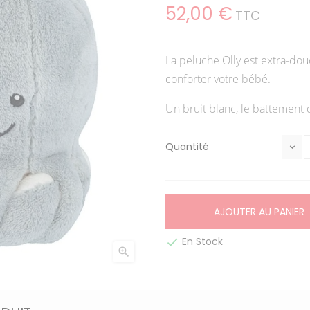
52,00 €
TTC
La peluche Olly est extra-dou
conforter votre bébé.
Un bruit blanc, le battement
Quantité
AJOUTER AU PANIER
En Stock

