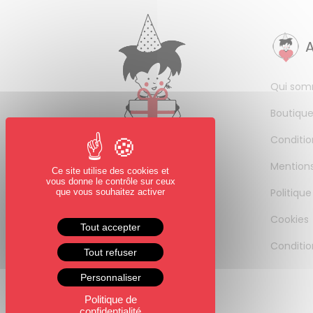
Qui som
Boutique
Conditio
Mentions
Ce site utilise des cookies et
vous donne le contrôle sur ceux
Politique
que vous souhaitez activer
Cookies
Tout accepter
Conditio
Tout refuser
Personnaliser
Politique de
confidentialité