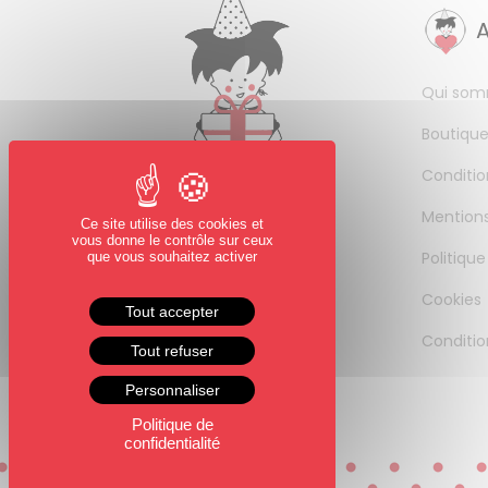
Qui som
Boutique
Conditio
Mentions
Ce site utilise des cookies et
vous donne le contrôle sur ceux
Politique
que vous souhaitez activer
Cookies
Tout accepter
Conditio
Tout refuser
Personnaliser
Politique de
confidentialité
0