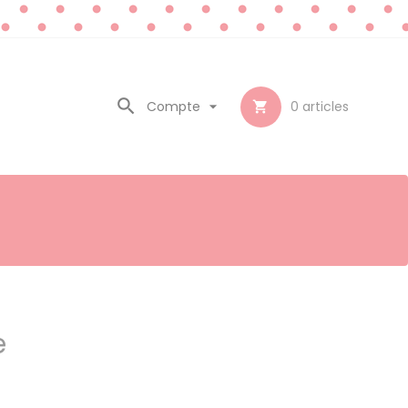

Compte

0
articles

e