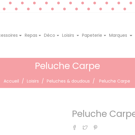
essoires
Repas
Déco
Loisirs
Papeterie
Marques
Peluche Carpe
Accueil
Loisirs
Peluches & doudous
Peluche Carpe
Peluche Carp
Partager
Tweet
Pinterest