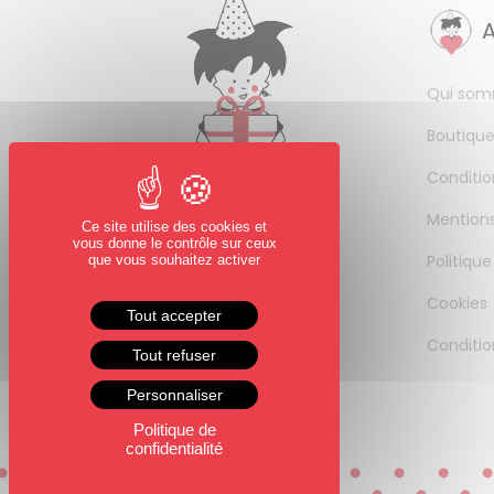
Qui som
Boutique
Conditio
Mentions
Ce site utilise des cookies et
vous donne le contrôle sur ceux
Politique
que vous souhaitez activer
Cookies
Tout accepter
Conditio
Tout refuser
Personnaliser
Politique de
confidentialité
0