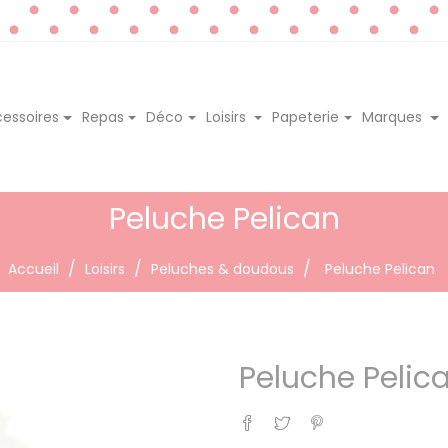
essoires
Repas
Déco
Loisirs
Papeterie
Marques
Peluche Pelican
Accueil
Loisirs
Peluches & doudous
Peluche Pelican
Peluche Pelic
Partager
Tweet
Pinterest