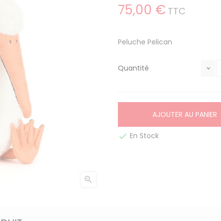
75,00 €
TTC
Peluche Pelican
Quantité
AJOUTER AU PANIER
En Stock

