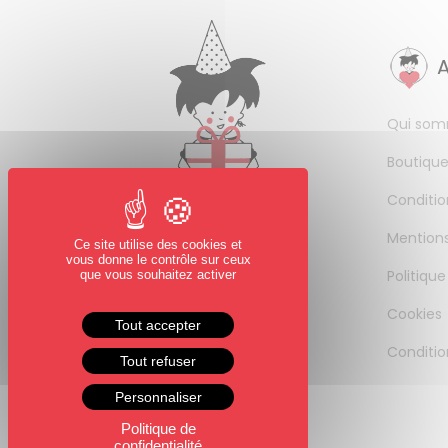
Qui som
Boutique
Conditio
Mentions
Ce site utilise des cookies et
vous donne le contrôle sur ceux
Politique
que vous souhaitez activer
Cookies
Tout accepter
Conditio
Tout refuser
Personnaliser
Politique de
confidentialité