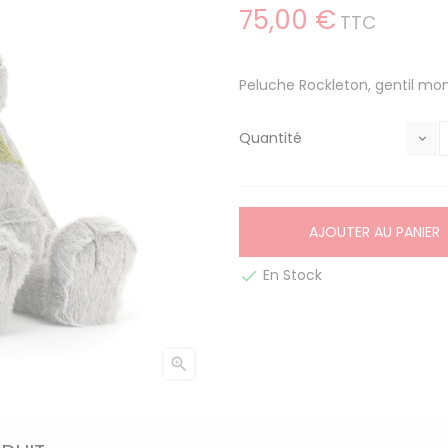
75,00 €
TTC
Peluche Rockleton, gentil mons
Quantité
AJOUTER AU PANIER
En Stock

