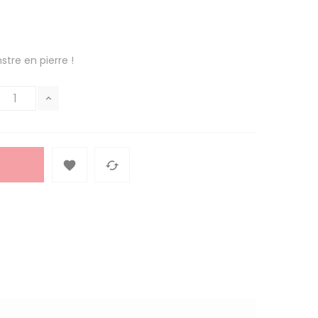
tre en pierre !

