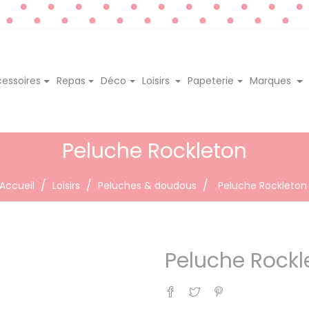
essoires
Repas
Déco
Loisirs
Papeterie
Marques
Peluche Rockleton
Accueil
Loisirs
Peluches & doudous
Peluche Rockleton
Peluche Rockl
Partager
Tweet
Pinterest