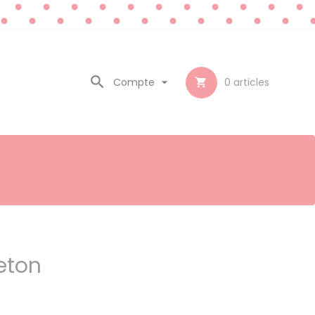

Compte

0
articles

eton