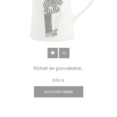


Pichet en porcelaine...
31,50 €
AJOUTER PANIER