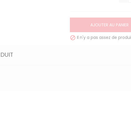
AJOUTER AU PANIER
Il n'y a pas assez de produi

ODUIT