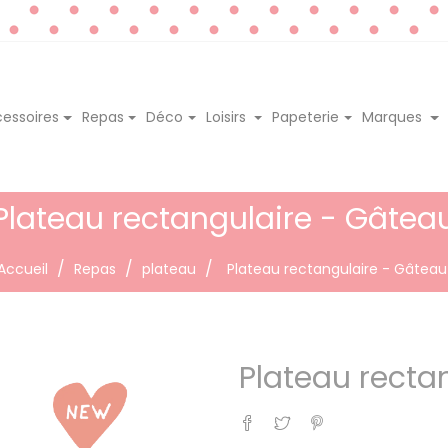
essoires
Repas
Déco
Loisirs
Papeterie
Marques
Plateau rectangulaire - Gâtea
Accueil
Repas
plateau
Plateau rectangulaire - Gâteau
Plateau recta
Partager
Tweet
Pinterest