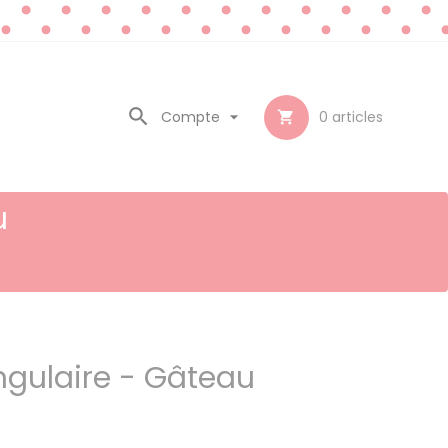

Compte

0
articles

u
ngulaire - Gâteau