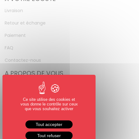
Livraison
Retour et échange
Paiement
FAQ
Contactez-nous
A PROPOS DE VOUS
Mon compte
Mot de passe perdu
Ce site utilise des cookies et
vous donne le contrôle sur ceux
NOUS SUIVRE
que vous souhaitez activer
Facebook
Tout accepter
Instagram
Tout refuser