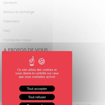
Livraison
Retour et échange
Paiement
FAQ
Contactez-nous
A PROPOS DE VOUS
Mon compte
Mot de passe perdu
Ce site utilise des cookies et
vous donne le contrôle sur ceux
NOUS SUIVRE
que vous souhaitez activer
Facebook
Tout accepter
Instagram
Tout refuser