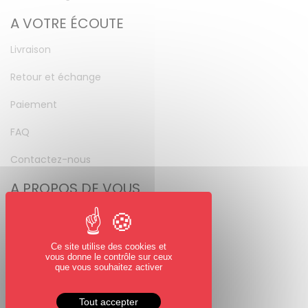
A VOTRE ÉCOUTE
Livraison
Retour et échange
Paiement
FAQ
Contactez-nous
A PROPOS DE VOUS
Mon compte
Mot de passe perdu
Ce site utilise des cookies et
vous donne le contrôle sur ceux
NOUS SUIVRE
que vous souhaitez activer
Facebook
Tout accepter