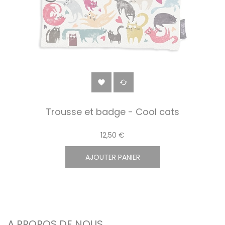


Trousse et badge - Cool cats
12,50 €
AJOUTER PANIER
A PROPOS DE NOUS