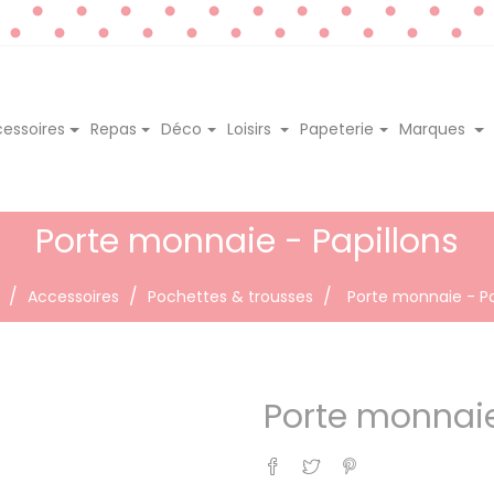
essoires
Repas
Déco
Loisirs
Papeterie
Marques
Porte monnaie - Papillons
Accessoires
Pochettes & trousses
Porte monnaie - Pa
Porte monnaie
Partager
Tweet
Pinterest