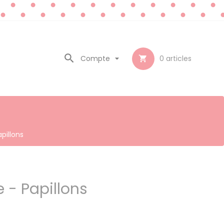

Compte

0
articles

pillons
 - Papillons