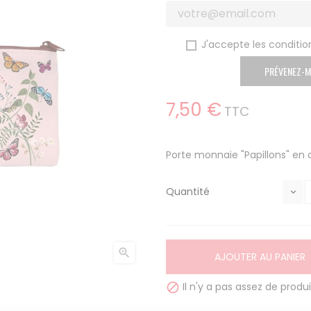
J'accepte les condition
PRÉVENEZ-M
7,50 €
TTC
Porte monnaie "Papillons" en 
Quantité

AJOUTER AU PANIER
Il n'y a pas assez de produi
