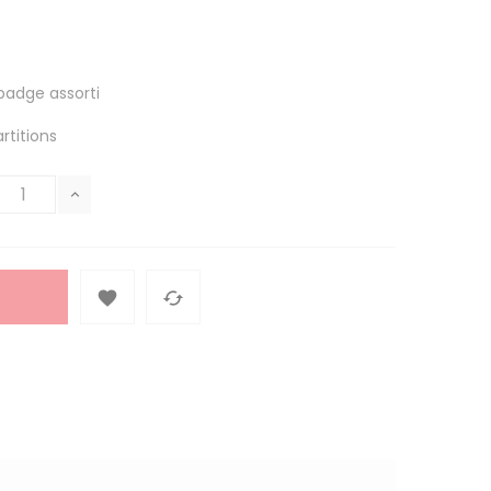
badge assorti
rtitions

