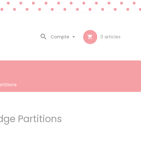

Compte

0
articles

rtitions
dge Partitions