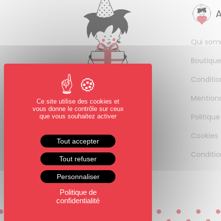
Qui som
Boutique
Conditio
Mentions
Ce site utilise des cookies et
vous donne le contrôle sur ceux
Politique
que vous souhaitez activer
Cookies
Tout accepter
Conditio
Tout refuser
Personnaliser
Politique de
confidentialité
0