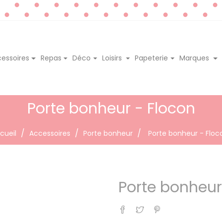
essoires
Repas
Déco
Loisirs
Papeterie
Marques
Porte bonheur - Flocon
cueil
Accessoires
Porte bonheur
Porte bonheur - Floc
Porte bonheur
Partager
Tweet
Pinterest