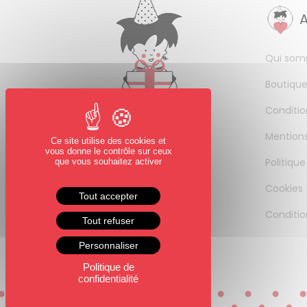
Qui som
Boutique
Conditio
Mentions
Ce site utilise des cookies et
vous donne le contrôle sur ceux
Politique
que vous souhaitez activer
Cookies
Tout accepter
Conditio
Tout refuser
Personnaliser
Politique de
confidentialité
0