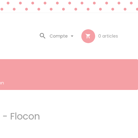

Compte

0
articles

on
 - Flocon