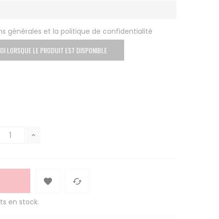
s générales et la politique de confidentialité
OI LORSQUE LE PRODUIT EST DISPONIBLE


ts en stock.