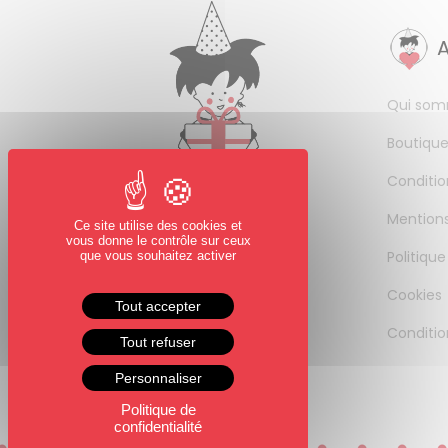
Qui som
Boutique
Conditio
Mentions
Ce site utilise des cookies et
vous donne le contrôle sur ceux
Politique
que vous souhaitez activer
Cookies
Tout accepter
Conditio
Tout refuser
Personnaliser
Politique de
confidentialité
0