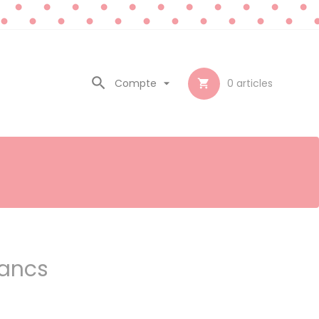

Compte

0
articles

lancs