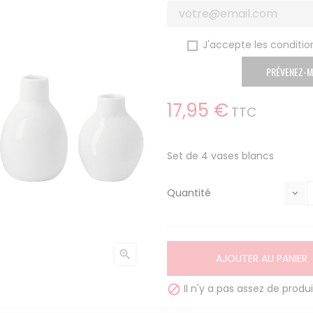
J'accepte les condition
PRÉVENEZ-M
17,95 €
TTC
Set de 4 vases blancs
Quantité

AJOUTER AU PANIER
Il n'y a pas assez de produi
