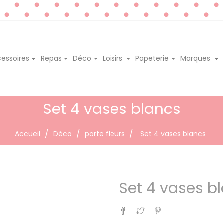
essoires
Repas
Déco
Loisirs
Papeterie
Marques
Set 4 vases blancs
Accueil
Déco
porte fleurs
Set 4 vases blancs
Set 4 vases b
Partager
Tweet
Pinterest