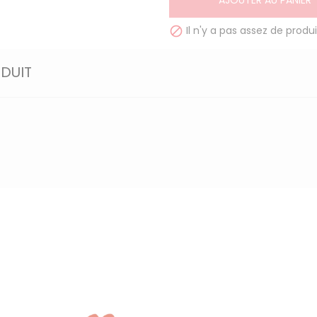
AJOUTER AU PANIER
Il n'y a pas assez de produi

ODUIT