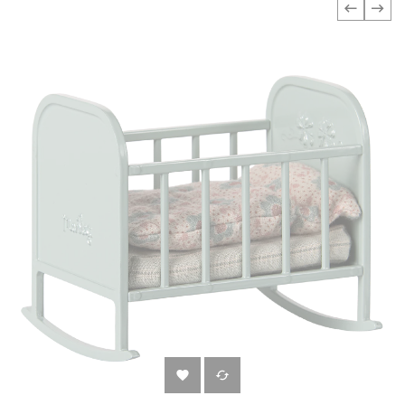
‹
›

